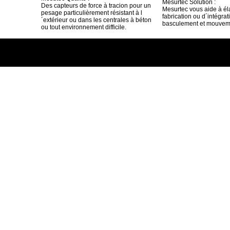
Mesurtec Solution :
Des capteurs de force à tracion pour un
Mesurtec vous aide à él
pesage particulièrement résistant à l
fabrication ou d´intégrat
´extérieur ou dans les centrales à béton
basculement et mouveme
ou tout environnement difficile.