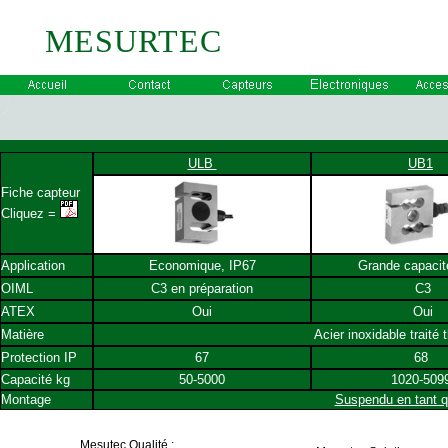
MESURTEC
ULB
UB1
Fiche capteur
Cliquez =
Application
Economique, IP67
Grande capacit
OIML
C3 en préparation
C3
ATEX
Oui
Oui
Matière
Acier inoxidable traité
Protection IP
67
68
Capacité kg
50-5000
1020-509
Montage
Suspendu en tant q
Mesutec Qualité :